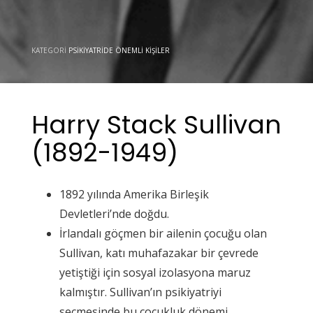
KATEGORI
PSIKIYATRIDE ÖNEMLI KIŞILER
Harry Stack Sullivan
(1892-1949)
1892 yılında Amerika Birleşik
Devletleri’nde doğdu.
İrlandalı göçmen bir ailenin çocuğu olan
Sullivan, katı muhafazakar bir çevrede
yetiştiği için sosyal izolasyona maruz
kalmıştır. Sullivan’ın psikiyatriyi
seçmesinde bu çocukluk dönemi