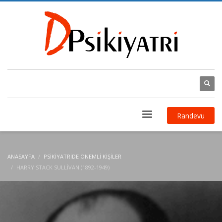
Randevu
ANASAYFA
PSIKIYATRIDE ÖNEMLI KIŞILER
HARRY STACK SULLIVAN (1892-1949)