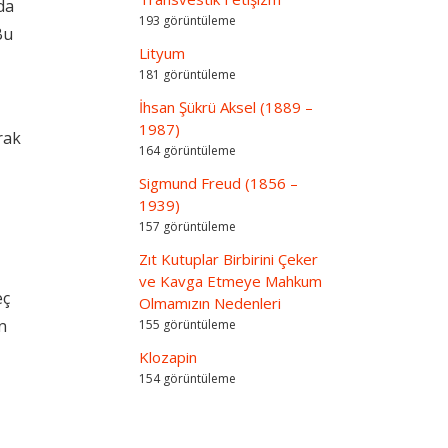
da
193 görüntüleme
Bu
Lityum
181 görüntüleme
İhsan Şükrü Aksel (1889 –
1987)
rak
164 görüntüleme
Sigmund Freud (1856 –
1939)
157 görüntüleme
Zıt Kutuplar Birbirini Çeker
ve Kavga Etmeye Mahkum
eç
Olmamızın Nedenleri
n
155 görüntüleme
Klozapin
154 görüntüleme