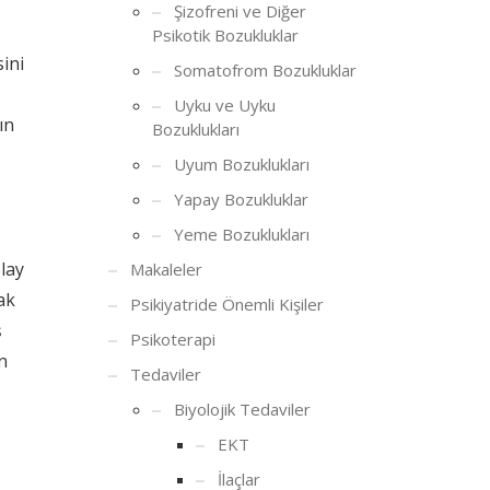
Şizofreni ve Diğer
Psikotik Bozukluklar
ini
Somatofrom Bozukluklar
Uyku ve Uyku
ın
Bozuklukları
Uyum Bozuklukları
Yapay Bozukluklar
Yeme Bozuklukları
olay
Makaleler
ak
Psikiyatride Önemli Kişiler
ş
Psikoterapi
n
Tedaviler
Biyolojik Tedaviler
EKT
İlaçlar