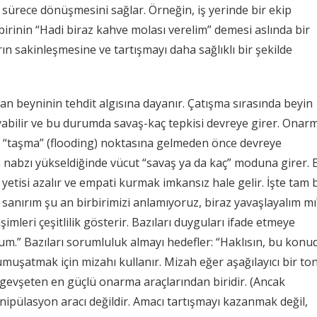
ir sürece dönüşmesini sağlar. Örneğin, iş yerinde bir ekip
birinin “Hadi biraz kahve molası verelim” demesi aslında bir
ın sakinleşmesine ve tartışmayı daha sağlıklı bir şekilde
san beyninin tehdit algısına dayanır. Çatışma sırasında beyin
layabilir ve bu durumda savaş-kaç tepkisi devreye girer. Onar
ın “taşma” (flooding) noktasına gelmeden önce devreye
n nabzı yükseldiğinde vücut “savaş ya da kaç” moduna girer. 
yetisi azalır ve empati kurmak imkansız hale gelir. İşte tam 
, sanırım şu an birbirimizi anlamıyoruz, biraz yavaşlayalım mı
imleri çeşitlilik gösterir. Bazıları duyguları ifade etmeye
orum.” Bazıları sorumluluk almayı hedefler: “Haklısın, bu konu
umuşatmak için mizahı kullanır. Mizah eğer aşağılayıcı bir to
gevşeten en güçlü onarma araçlarından biridir. (Ancak
ipülasyon aracı değildir. Amacı tartışmayı kazanmak değil,