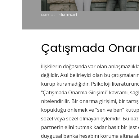
KATEGORI
PSIKOTERAPI
Çatışmada Onarm
İlişkilerin doğasında var olan anlaşmazlıkla
değildir. Asıl belirleyici olan bu çatışmalar
kurup kuramadığıdır. Psikoloji literatüründ
“Çatışmada Onarma Girişimi” kavramı, sağlı
nitelendirilir. Bir onarma girişimi, bir ta
kopukluğu önlemek ve “sen ve ben” kutupl
sözel veya sözel olmayan eylemdir. Bu baz
partnerin elini tutmak kadar basit bir jest
duygusal banka hesabını koruma altına al