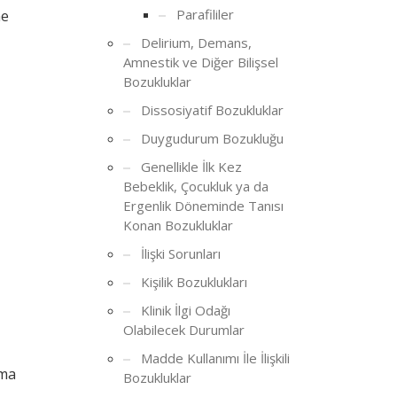
Parafililer
ne
Delirium, Demans,
Amnestik ve Diğer Bilişsel
Bozukluklar
Dissosiyatif Bozukluklar
Duygudurum Bozukluğu
Genellikle İlk Kez
Bebeklik, Çocukluk ya da
Ergenlik Döneminde Tanısı
Konan Bozukluklar
İlişki Sorunları
Kişilik Bozuklukları
Klinik İlgi Odağı
Olabilecek Durumlar
Madde Kullanımı İle İlişkili
şma
Bozukluklar