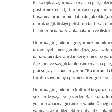
Psikolojik araştırmalar onarma girişimleri
göstermektedir. Çiftler arasında yapılan uz
boşanma oranlarının daha düşük olduğunu 
olarak değil, ilişkiyi geliştiren bir fırsat 
birbirlerini daha iyi anlamalarına ve ilişki
Onarma girişimlerini geliştirmek mümkündü
düzenleyebilmesi gerekir. Duygusal farkınd
daha yapıcı davranışlar sergilemesine yardım
Açık, net ve saygılı bir iletişim onarma gir
gibi suçlayıcı ifadeler yerine “Bu durumda
tarafın savunmaya geçmesini engeller ve on
Onarma girişimlerinin kültürel boyutu da di
şekillerde yaşar ve çözerler. Bazı kültürl
yollarla onarma girişimleri yapılır. Örneği
yapmak, özür dilemekten daha etkili olabil