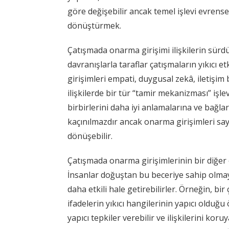
göre değişebilir ancak temel işlevi evrensel
dönüştürmek.
Çatışmada onarma girişimi ilişkilerin sürdür
davranışlarla taraflar çatışmaların yıkıcı etk
girişimleri empati, duygusal zekâ, iletişi
ilişkilerde bir tür “tamir mekanizması” iş
birbirlerini daha iyi anlamalarına ve bağlar
kaçınılmazdır ancak onarma girişimleri saye
dönüşebilir.
Çatışmada onarma girişimlerinin bir diğer ön
İnsanlar doğuştan bu beceriye sahip olmaya
daha etkili hale getirebilirler. Örneğin, bi
ifadelerin yıkıcı hangilerinin yapıcı olduğu
yapıcı tepkiler verebilir ve ilişkilerini koru