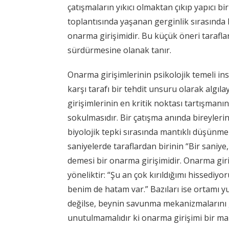
çatışmaların yıkıcı olmaktan çıkıp yapıcı b
toplantısında yaşanan gerginlik sırasında 
onarma girişimidir. Bu küçük öneri taraflar
sürdürmesine olanak tanır.
Onarma girişimlerinin psikolojik temeli in
karşı tarafı bir tehdit unsuru olarak algı
girişimlerinin en kritik noktası tartışman
sokulmasıdır. Bir çatışma anında bireyleri
biyolojik tepki sırasında mantıklı düşünme 
saniyelerde taraflardan birinin “Bir saniye
demesi bir onarma girişimidir. Onarma giriş
yöneliktir: “Şu an çok kırıldığımı hissediy
benim de hatam var.” Bazıları ise ortamı y
değilse, beynin savunma mekanizmalarını 
unutulmamalıdır ki onarma girişimi bir man