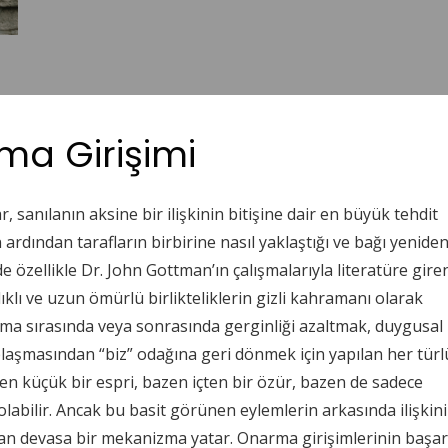
a Girişimi
r, sanılanın aksine bir ilişkinin bitişine dair en büyük tehdit
ın ardından tarafların birbirine nasıl yaklaştığı ve bağı yenide
e özellikle Dr. John Gottman’ın çalışmalarıyla literatüre gire
klı ve uzun ömürlü birlikteliklerin gizli kahramanı olarak
rtışma sırasında veya sonrasında gerginliği azaltmak, duygusal
aşmasından “biz” odağına geri dönmek için yapılan her türl
en küçük bir espri, bazen içten bir özür, bazen de sadece
 olabilir. Ancak bu basit görünen eylemlerin arkasında ilişkin
an devasa bir mekanizma yatar. Onarma girişimlerinin başar