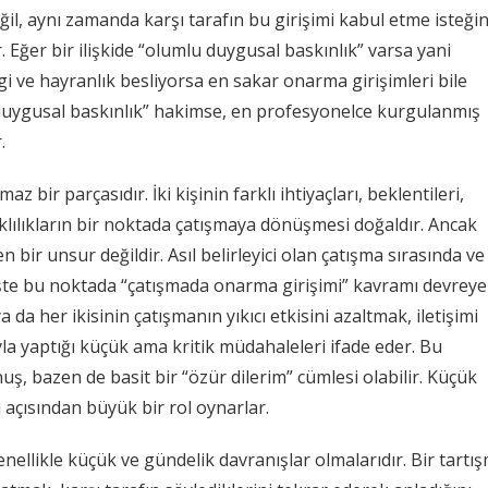
ğil, aynı zamanda karşı tarafın bu girişimi kabul etme isteği
r. Eğer bir ilişkide “olumlu duygusal baskınlık” varsa yani
vgi ve hayranlık besliyorsa en sakar onarma girişimleri bile
 duygusal baskınlık” hakimse, en profesyonelce kurgulanmış
.
az bir parçasıdır. İki kişinin farklı ihtiyaçları, beklentileri,
klılıkların bir noktada çatışmaya dönüşmesi doğaldır. Ancak
n bir unsur değildir. Asıl belirleyici olan çatışma sırasında ve
 İşte bu noktada “çatışmada onarma girişimi” kavramı devreye
 da her ikisinin çatışmanın yıkıcı etkisini azaltmak, iletişimi
a yaptığı küçük ama kritik müdahaleleri ifade eder. Bu
uş, bazen de basit bir “özür dilerim” cümlesi olabilir. Küçük
ı açısından büyük bir rol oynarlar.
nellikle küçük ve gündelik davranışlar olmalarıdır. Bir tartı