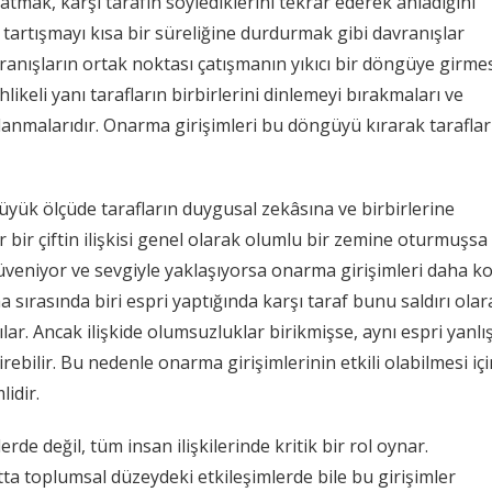
ak, karşı tarafın söylediklerini tekrar ederek anladığını
 tartışmayı kısa bir süreliğine durdurmak gibi davranışlar
ranışların ortak noktası çatışmanın yıkıcı bir döngüye girmes
ikeli yanı tarafların birbirlerini dinlemeyi bırakmaları ve
nmalarıdır. Onarma girişimleri bu döngüyü kırarak taraflar
büyük ölçüde tarafların duygusal zekâsına ve birbirlerine
r bir çiftin ilişkisi genel olarak olumlu bir zemine oturmuşsa
 güveniyor ve sevgiyle yaklaşıyorsa onarma girişimleri daha k
a sırasında biri espri yaptığında karşı taraf bunu saldırı olar
ar. Ancak ilişkide olumsuzluklar birikmişse, aynı espri yanlı
irebilir. Bu nedenle onarma girişimlerinin etkili olabilmesi içi
idir.
rde değil, tüm insan ilişkilerinde kritik bir rol oynar.
 hatta toplumsal düzeydeki etkileşimlerde bile bu girişimler