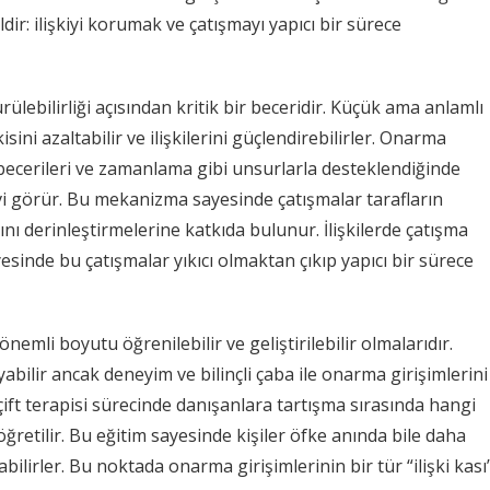
dir: ilişkiyi korumak ve çatışmayı yapıcı bir sürece
ülebilirliği açısından kritik bir beceridir. Küçük ama anlamlı
isini azaltabilir ve ilişkilerini güçlendirebilirler. Onarma
m becerileri ve zamanlama gibi unsurlarla desteklendiğinde
levi görür. Bu mekanizma sayesinde çatışmalar tarafların
ını derinleştirmelerine katkıda bulunur. İlişkilerde çatışma
sinde bu çatışmalar yıkıcı olmaktan çıkıp yapıcı bir sürece
emli boyutu öğrenilebilir ve geliştirilebilir olmalarıdır.
bilir ancak deneyim ve bilinçli çaba ile onarma girişimlerini
r çift terapisi sürecinde danışanlara tartışma sırasında hangi
 öğretilir. Bu eğitim sayesinde kişiler öfke anında bile daha
yabilirler. Bu noktada onarma girişimlerinin bir tür “ilişki kası