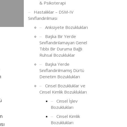
& Psikoterapi
Hastalıklar – DSM-IV
Sınıflandırılması
Anksiyete Bozuklukları
Başka Bir Yerde
Sınıflandırılamayan Genel
Tıbbi Bir Duruma Bağlı
Ruhsal Bozukluklar
Başka Yerde
n
Sınıflandırılmamış Dürtü
n
Denetim Bozuklukları
Cinsel Bozukluklar ve
Cinsel Kimlik Bozuklukları
ü
Cinsel İşlev
Bozuklukları
in
Cinsel Kimlik
Bozuklukları
ısı