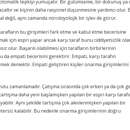
i otomatik tepkiyi yumuşatır. Bir gülümseme, bir dokunuş ya 
nı azaltır ve kişinin daha rasyonel düşünmesine yardımcı olur. 
 değil, aynı zamanda nörobiyolojik bir işlev de görür.
arafların bu girişimleri fark etme ve kabul etme becerisine
mak için espri yapar ancak karşı taraf bunu ciddiyetsizlik ola
z olur. Başarılı olabilmesi için tarafların birbirlerinin
u da empati becerisini gerektirir. Empati, karşı tarafın
ek demektir. Empati geliştiren kişiler onarma girişimlerini
yutu zamanlamadır. Çatışma sırasında çok erken ya da çok g
, tartışma daha yeni başlamışken yapılan bir espri karşı tarafı
abilir. Aynı şekilde tartışma çok alevlenmişken yapılan bir
etersiz kalabilir. Bu nedenle onarma girişimlerinin doğru