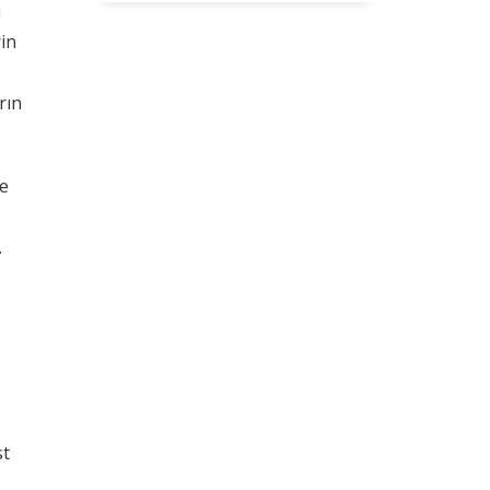
u
rin
rın
ve
.
st