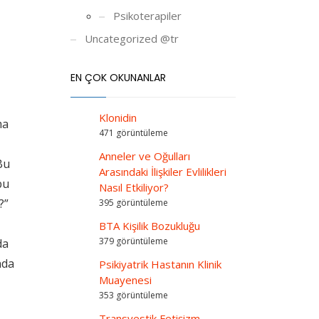
Psikoterapiler
Uncategorized @tr
EN ÇOK OKUNANLAR
Klonidin
ma
471 görüntüleme
Anneler ve Oğulları
Bu
Arasındaki İlişkiler Evlilikleri
bu
Nasıl Etkiliyor?
?”
395 görüntüleme
BTA Kişilik Bozukluğu
379 görüntüleme
da
nda
Psikiyatrik Hastanın Klinik
Muayenesi
353 görüntüleme
Transvestik Fetişizm