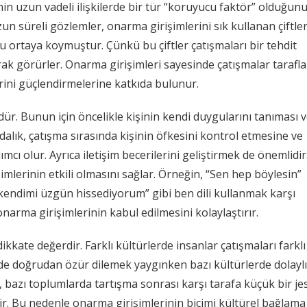
nin uzun vadeli ilişkilerde bir tür “koruyucu faktör” olduğun
un süreli gözlemler, onarma girişimlerini sık kullanan çiftle
ortaya koymuştur. Çünkü bu çiftler çatışmaları bir tehdit
olarak görürler. Onarma girişimleri sayesinde çatışmalar tarafla
lerini güçlendirmelerine katkıda bulunur.
r. Bunun için öncelikle kişinin kendi duygularını tanıması 
alık, çatışma sırasında kişinin öfkesini kontrol etmesine ve
cı olur. Ayrıca iletişim becerilerini geliştirmek de önemlidir
işimlerinin etkili olmasını sağlar. Örneğin, “Sen hep böylesin”
 kendimi üzgün hissediyorum” gibi ben dili kullanmak karşı
arma girişimlerinin kabul edilmesini kolaylaştırır.
kkate değerdir. Farklı kültürlerde insanlar çatışmaları farklı
erde doğrudan özür dilemek yaygınken bazı kültürlerde dolaylı
n, bazı toplumlarda tartışma sonrası karşı tarafa küçük bir je
ir. Bu nedenle onarma girişimlerinin biçimi kültürel bağlama