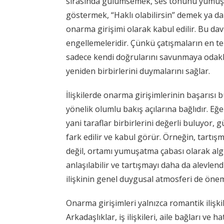
sırasında gülümsemek, ses tonunu yumuşatm
göstermek, “Haklı olabilirsin” demek ya da
onarma girişimi olarak kabul edilir. Bu dav
engellemeleridir. Çünkü çatışmaların en tehl
sadece kendi doğrularını savunmaya odakla
yeniden birbirlerini duymalarını sağlar.
İlişkilerde onarma girişimlerinin başarısı 
yönelik olumlu bakış açılarına bağlıdır. Eğe
yani taraflar birbirlerini değerli buluyor,
fark edilir ve kabul görür. Örneğin, tartışm
değil, ortamı yumuşatma çabası olarak algıl
anlaşılabilir ve tartışmayı daha da alevlend
ilişkinin genel duygusal atmosferi de öneml
Onarma girişimleri yalnızca romantik ilişkile
Arkadaşlıklar, iş ilişkileri, aile bağları ve