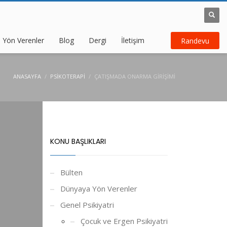
 Yön Verenler
Blog
Dergi
İletişim
Randevu
ANASAYFA
PSIKOTERAPI
ÇATIŞMADA ONARMA GIRIŞIMI
KONU BAŞLIKLARI
Bülten
Dünyaya Yön Verenler
Genel Psikiyatri
Çocuk ve Ergen Psikiyatri