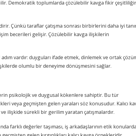
lir. Demokratik toplumlarda çözülebilir kavga fikir çeşitliliği
irir. Çünkü taraflar çatışma sonrası birbirlerini daha iyi tanır
işim becerileri gelişir. Çözülebilir kavga ilişkilerin
 adım vardır: duyguları ifade etmek, dinlemek ve ortak çözü
işkilerde olumlu bir deneyime dönüşmesini sağlar.
erin psikolojik ve duygusal kökenlere sahiptir. Bu tür
likleri veya geçmişten gelen yaraları söz konusudur. Kalıcı k
 ilişkide sürekli bir gerilim yaratan çatışmalardır.
nda farklı değerler taşıması, iş arkadaşlarının etik konulard
 geçmişten gelen kırgınlıkları kalıcı kavga örnekleridir.