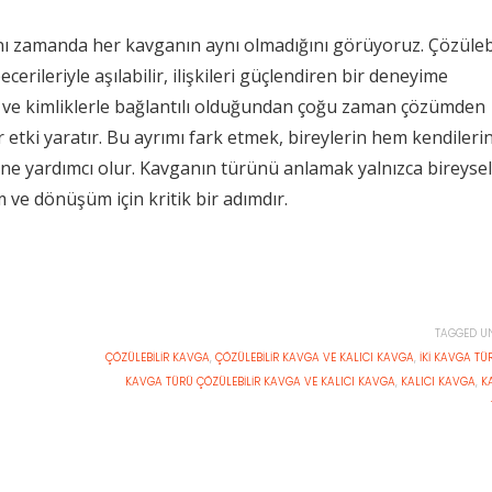
nı zamanda her kavganın aynı olmadığını görüyoruz. Çözülebi
rileriyle aşılabilir, ilişkileri güçlendiren bir deneyime
er ve kimliklerle bağlantılı olduğundan çoğu zaman çözümden
 bir etki yaratır. Bu ayrımı fark etmek, bireylerin hem kendilerin
rine yardımcı olur. Kavganın türünü anlamak yalnızca bireysel
ve dönüşüm için kritik bir adımdır.
TAGGED U
ÇÖZÜLEBILIR KAVGA
,
ÇÖZÜLEBILIR KAVGA VE KALICI KAVGA
,
İKI KAVGA TÜ
KAVGA TÜRÜ ÇÖZÜLEBILIR KAVGA VE KALICI KAVGA
,
KALICI KAVGA
,
K