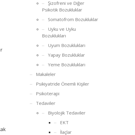
Şizofreni ve Diğer
Psikotik Bozukluklar
Somatofrom Bozukluklar
Uyku ve Uyku
Bozuklukları
Uyum Bozuklukları
ür
Yapay Bozukluklar
Yeme Bozuklukları
Makaleler
Psikiyatride Önemli Kişiler
Psikoterapi
Tedaviler
Biyolojik Tedaviler
EKT
cak
İlaçlar