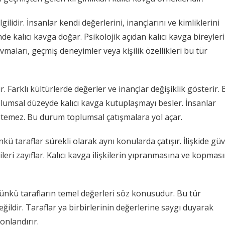
ilgilidir. İnsanlar kendi değerlerini, inançlarını ve kimliklerini
nde kalıcı kavga doğar. Psikolojik açıdan kalıcı kavga bireyler
avmaları, geçmiş deneyimler veya kişilik özellikleri bu tür
. Farklı kültürlerde değerler ve inançlar değişiklik gösterir. 
Toplumsal düzeyde kalıcı kavga kutuplaşmayı besler. İnsanlar
stemez. Bu durum toplumsal çatışmalara yol açar.
Çünkü taraflar sürekli olarak aynı konularda çatışır. İlişkide gü
erileri zayıflar. Kalıcı kavga ilişkilerin yıpranmasına ve kopmas
Çünkü tarafların temel değerleri söz konusudur. Bu tür
dir. Taraflar ya birbirlerinin değerlerine saygı duyarak
sonlandırır.