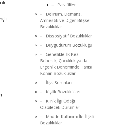
çok
Parafililer
Delirium, Demans,
nçli
Amnestik ve Diğer Bilişsel
Bozukluklar
Dissosiyatif Bozukluklar
Duygudurum Bozukluğu
Genellikle İlk Kez
Bebeklik, Çocukluk ya da
n
Ergenlik Döneminde Tanısı
Konan Bozukluklar
İlişki Sorunları
Kişilik Bozuklukları
n
Klinik İlgi Odağı
Olabilecek Durumlar
Madde Kullanımı İle İlişkili
Bozukluklar