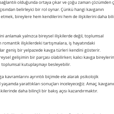
la bağlantılı olduğunda ortaya çıkar ve çoğu zaman çözümden 
ı açısından belirleyici bir rol oynar. Çünkü hangi kavganın
 etmek, bireylere hem kendilerini hem de ilişkilerini daha bili
ni anlamak yalnızca bireysel ilişkilerde değil, toplumsal
 romantik ilişkilerdeki tartışmalara, iş hayatındaki
dar geniş bir yelpazede kavga türleri kendini gösterir.
sel gelişimin bir parçası olabilirken; kalıcı kavga bireyleri
e toplumsal kutuplaşmayı besleyebilir.
a kavramlarını ayrıntılı biçimde ele alarak psikolojik
sel yaşamda yarattıkları sonuçları inceleyeceğiz. Amaç; kavganı
ilerinde daha bilinçli bir bakış açısı kazandırmaktır.