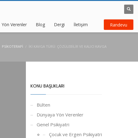
 Yön Verenler
Blog
Dergi
İletişim
Randevu
PSIKOTERAPI
İKI KAVGA TÜRÜ: ÇÖZÜLEBILIR VE KALICI KAVGA
KONU BAŞLIKLARI
Bülten
Dünyaya Yön Verenler
Genel Psikiyatri
Çocuk ve Ergen Psikiyatri