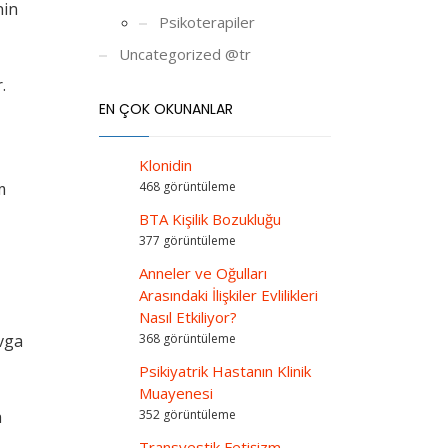
nin
Psikoterapiler
Uncategorized @tr
.
EN ÇOK OKUNANLAR
Klonidin
468 görüntüleme
m
BTA Kişilik Bozukluğu
377 görüntüleme
Anneler ve Oğulları
Arasındaki İlişkiler Evlilikleri
Nasıl Etkiliyor?
368 görüntüleme
avga
Psikiyatrik Hastanın Klinik
Muayenesi
352 görüntüleme
a
Transvestik Fetişizm