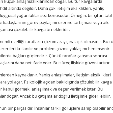
ın küçük anlaşmazlıklarından doğar. Bu tür kavgalarda
dit altında değildir. Daha çok iletişim eksiklikleri, yanlış
 duygusal yoğunluklar söz konusudur. Örneğin; bir çiftin tatil
ş arkadaşlarının görev paylaşımı üzerine tartışması veya aile
yaşaması çözülebilir kavga örnekleridir.
nemli özelliği tarafların çözüm arayışına açık olmasıdır. Bu t
becerileri kullanılır ve problem çözme yaklaşımı benimsenir.
kilerde bağları güçlendirir. Çünkü taraflar çatışma sonrası
tiyaçlarını daha net ifade eder. Bu süreç ilişkide güveni artırır.
lerden kaynaklanır. Yanlış anlaşılmalar, iletişim eksiklikleri
ara yol açar. Psikolojik açıdan bakıldığında çözülebilir kavga
anlar kabul görmek, anlaşılmak ve değer verilmek ister. Bu
ar doğar. Ancak bu çatışmalar doğru iletişimle giderilebilir.
 bir parçasıdır. İnsanlar farklı görüşlere sahip olabilir an