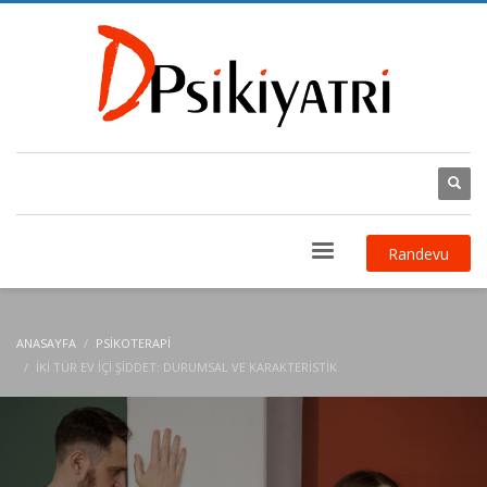
Randevu
ANASAYFA
PSIKOTERAPI
İKI TÜR EV İÇI ŞIDDET: DURUMSAL VE KARAKTERISTIK