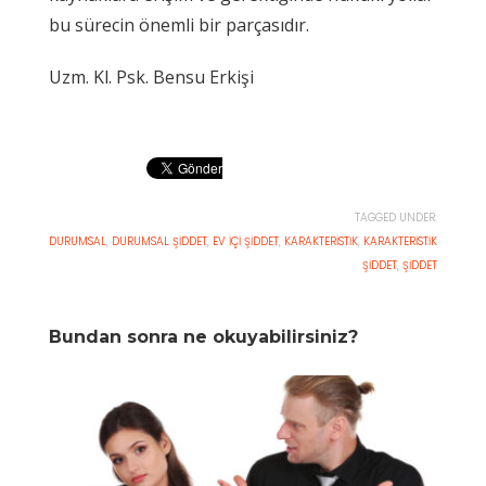
bu sürecin önemli bir parçasıdır.
Uzm. Kl. Psk. Bensu Erkişi
TAGGED UNDER:
DURUMSAL
,
DURUMSAL ŞIDDET
,
EV İÇI ŞIDDET
,
KARAKTERISTIK
,
KARAKTERISTIK
ŞIDDET
,
ŞIDDET
Bundan sonra ne okuyabilirsiniz?