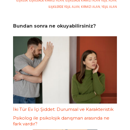
İLIŞKILER
,
İLIŞKILERDE KIRMIZI ALAN
,
İLIŞKILERDE KIRMIZI ALAN YEŞIL ALAN
,
İLIŞKILERDE YEŞIL ALAN
,
KIRMIZI ALAN
,
YEŞIL ALAN
Bundan sonra ne okuyabilirsiniz?
İki Tür Ev İçi Şiddet: Durumsal ve Karakteristik
Psikolog ile psikolojik danışman arasında ne
fark vardır?