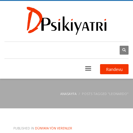
Randevu
ANASAYFA
POSTS TAGGED "LEONARDO"
PUBLISHED IN
DÜNYAYA YÖN VERENLER