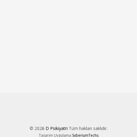
© 202
6
D Psikiyatri
Tüm hakları saklıdır.
Tasarım Uygulama
SyberiumTechs