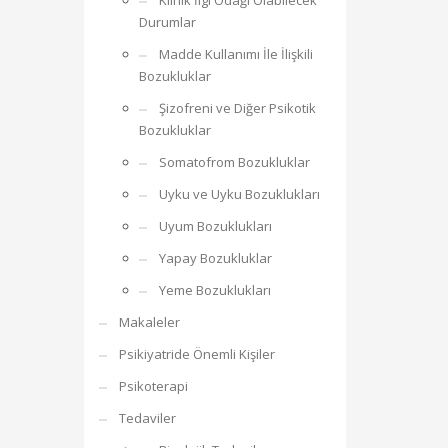
Klinik İlgi Odağı Olabilecek
Durumlar
Madde Kullanımı İle İlişkili
Bozukluklar
Şizofreni ve Diğer Psikotik
Bozukluklar
Somatofrom Bozukluklar
Uyku ve Uyku Bozuklukları
Uyum Bozuklukları
Yapay Bozukluklar
Yeme Bozuklukları
Makaleler
Psikiyatride Önemli Kişiler
Psikoterapi
Tedaviler