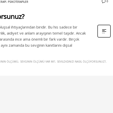
0
ERAPI
,
PSIKOTERAPILER
yorsunuz?
luşsal ihtiyaçlarından biridir. Bu his sadece bir
ik, aidiyet ve anlam arayışının temel taşıdır. Ancak
 arasında ince ama önemli bir fark vardır. Birçok
 aynı zamanda bu sevginin kanıtlarını dışsal
GININ ÖLÇÜMÜ
SEVGININ ÖLÇÜMÜ VAR MI?
SEVILDIĞINIZI NASIL ÖLÇÜYORSUNUZ?