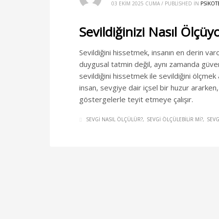
03 EKIM 2025 CUMA
/
PUBLISHED IN
PSIKOT
Sevildiğinizi Nasıl Ölçü
Sevildiğini hissetmek, insanın en derin varo
duygusal tatmin değil, aynı zamanda güvenl
sevildiğini hissetmek ile sevildiğini ölçmek
insan, sevgiye dair içsel bir huzur ararken,
göstergelerle teyit etmeye çalışır.
SEVGI NASIL ÖLÇÜLÜR?
SEVGI ÖLÇÜLEBILIR MI?
SEV