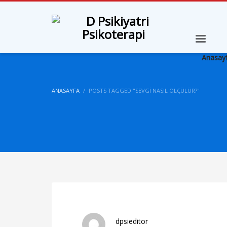
Anasay
ANASAYFA
POSTS TAGGED "SEVGI NASIL ÖLÇÜLÜR?"
dpsieditor