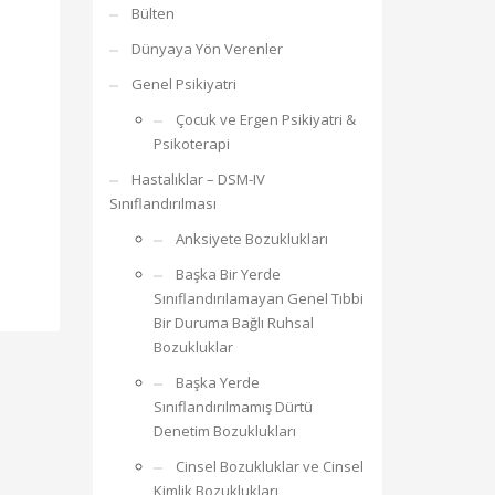
Bülten
Dünyaya Yön Verenler
Genel Psikiyatri
Çocuk ve Ergen Psikiyatri &
Psikoterapi
Hastalıklar – DSM-IV
Sınıflandırılması
Anksiyete Bozuklukları
Başka Bir Yerde
Sınıflandırılamayan Genel Tıbbi
Bir Duruma Bağlı Ruhsal
Bozukluklar
Başka Yerde
Sınıflandırılmamış Dürtü
Denetim Bozuklukları
Cinsel Bozukluklar ve Cinsel
Kimlik Bozuklukları