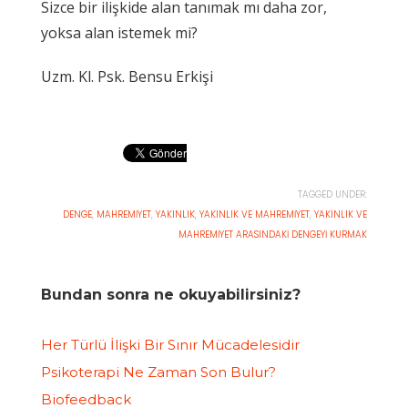
Sizce bir ilişkide alan tanımak mı daha zor,
yoksa alan istemek mi?
Uzm. Kl. Psk. Bensu Erkişi
TAGGED UNDER:
DENGE
,
MAHREMIYET
,
YAKINLIK
,
YAKINLIK VE MAHREMIYET
,
YAKINLIK VE
MAHREMIYET ARASINDAKI DENGEYI KURMAK
Bundan sonra ne okuyabilirsiniz?
Her Türlü İlişki Bir Sınır Mücadelesidir
Psikoterapi Ne Zaman Son Bulur?
Biofeedback