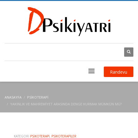
Randevu
ANASAYFA
PSIKOTERAPI
YAKINLIK VE MAHREMIYET ARASINDA DENGE KURMAK MÜMKÜN MÜ?
KATEGORI
PSIKOTERAPI
,
PSIKOTERAPILER