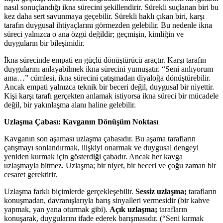
nasıl sonuçlandığı ikna sürecini şekillendirir. Sürekli suçlanan biri bu
kez daha sert savunmaya geçebilir. Sürekli haklı çıkan biri, karşı
tarafın duygusal ihtiyaçlarını görmezden gelebilir. Bu nedenle ikna
süreci yalnızca o ana özgü değildir; geçmişin, kimliğin ve
duyguların bir bileşimidir.
İkna sürecinde empati en güçlü dönüştürücü araçtır. Karşı tarafın
duygularını anlayabilmek ikna sürecini yumuşatır. “Seni anlıyorum
ama…” cümlesi, ikna sürecini çatışmadan diyaloğa dönüştürebilir.
Ancak empati yalnızca teknik bir beceri değil, duygusal bir niyettir.
Kişi karşı tarafı gerçekten anlamak istiyorsa ikna süreci bir mücadele
değil, bir yakınlaşma alanı haline gelebilir.
Uzlaşma Çabası: Kavganın Dönüşüm Noktası
Kavganın son aşaması uzlaşma çabasıdır. Bu aşama tarafların
çatışmayı sonlandırmak, ilişkiyi onarmak ve duygusal dengeyi
yeniden kurmak için gösterdiği çabadır. Ancak her kavga
uzlaşmayla bitmez. Uzlaşma; bir niyet, bir beceri ve çoğu zaman bir
cesaret gerektirir.
Uzlaşma farklı biçimlerde gerçekleşebilir.
Sessiz uzlaşma;
tarafların
konuşmadan, davranışlarıyla barış sinyalleri vermesidir (bir kahve
yapmak, yan yana oturmak gibi).
Açık uzlaşma;
tarafların
konuşarak, duygularını ifade ederek barışmasıdır. (“Seni kırmak