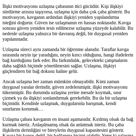
İlişki motivasyonu uzlaşma çabasının itici gücüdür. Kişi ilişkiyi
sürdürme arzusu taşıyorsa, uzlaşma için daha çok çaba gösterir. Bu
motivasyon, kavganın ardından ilişkiyi yeniden yapılandırma
isteğini doğurur. Güven ise uzlaşmanın en hassas noktasıdır. Kavga
sonrası güven yeniden tesis edilmezse uzlaşma yüzeyde kalabilir. Bu
nedenle uzlaşma yalnızca bir davranış değil, bir duygusal yeniden
yapılanmadır.
Uzlaşma süreci aynı zamanda bir öğrenme alanıdır. Taraflar kavga
sırasında neyin işe yaradığını, neyin kırıcı olduğunu, hangi ifadelerin
bağ kurduğunu fark eder. Bu farkındalık, gelecekteki çatışmaların
daha sağlıklı biçimde yönetilmesini sağlar. Uzlaşma, ilişkiyi
güçlendiren bir bağ dokusu haline gelir.
Ancak uzlaşma her zaman mümkün olmayabilir. Kimi zaman
duygusal yaralar derindir, güven zedelenmiştir, ilişki motivasyonu
tükenmiştir. Bu durumda uzlaşma yerine mesafe koymak, sınır
çizmek ya da ilişkiyi sonlandırmak gerekebilir. Bu da bir uzlaşma
biçimidir. Kendinle uzlaşmak, duygularınla barışmak, kendi
sınırlarını korumak…
Uzlaşma çabası kavganın en insani aşamasıdır. Kırılmış olsak da bağ
kurmak isteriz. Anlaşılmamış olsak da anlatmak isteriz. Bu çaba
ilişkilerin derinliğini ve bireylerin duygusal kapasitesini gösterir.
Kavga bir kopuş değil, bir bağlanma biçimi olabilir. Yeter ki uzlaşma