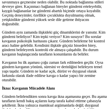
savunmaya geçmesine neden olabilir. Bu noktada bağlanma stilleri
devreye girer. Kaçınmacı bağlanan bireyler gündemi erteleyebilir,
kaygılı bağlananlar ise gündemi abartılı biçimde ortaya koyabilir.
Geçmiş deneyimler, özellikle çocuklukta duyulmamış olmak,
yetişkinlikte gündemi yüksek sesle dile getirme ihtiyacını
doğurabilir.
Gündem aynı zamanda ilişkideki güç dinamiklerini de yansıtır. Kim
gündemi belirliyor? Kim tepki veriyor? Kim susuyor? Bu sorular
kavganın psikolojik haritasını çıkarır. Gündem belirleme bir kontrol
aracı haline gelebilir. Kendisini ilişkide güçsüz hisseden birey,
gündemi belirleyerek kontrolü ele almaya çalışabilir. Bu durum
kavganın başlangıcında tarafların konumlarını da belirler.
Kavganın bu ilk aşaması çoğu zaman fark edilmeden geçilir. Oysa
gündem kavganın yönünü, süresini ve derinliğini belirleyen temel
yapı taşıdır. Gündem ne kadar açık, dürüst ve duygusal olarak
farkında olarak ifade edilirse kavga o kadar yapıcı bir zemine
oturabilir.
İkna: Kavganın Mücadele Alanı
Gündem belirlendikten sonra kavga ikna aşamasına geçer. Bu aşama
tarafların kendi bakış açılarını karşı tarafa kabul ettirme çabasıyla
şekillenir. İkna yalnızca mantıksal argümanlarla değil; duygusal