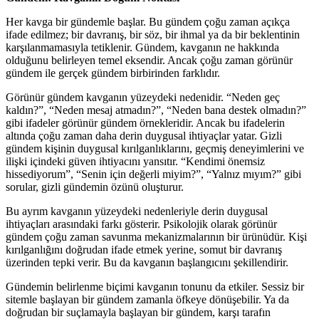
Her kavga bir gündemle başlar. Bu gündem çoğu zaman açıkça
ifade edilmez; bir davranış, bir söz, bir ihmal ya da bir beklentinin
karşılanmamasıyla tetiklenir. Gündem, kavganın ne hakkında
olduğunu belirleyen temel eksendir. Ancak çoğu zaman görünür
gündem ile gerçek gündem birbirinden farklıdır.
Görünür gündem kavganın yüzeydeki nedenidir. “Neden geç
kaldın?”, “Neden mesaj atmadın?”, “Neden bana destek olmadın?”
gibi ifadeler görünür gündem örnekleridir. Ancak bu ifadelerin
altında çoğu zaman daha derin duygusal ihtiyaçlar yatar. Gizli
gündem kişinin duygusal kırılganlıklarını, geçmiş deneyimlerini ve
ilişki içindeki güven ihtiyacını yansıtır. “Kendimi önemsiz
hissediyorum”, “Senin için değerli miyim?”, “Yalnız mıyım?” gibi
sorular, gizli gündemin özünü oluşturur.
Bu ayrım kavganın yüzeydeki nedenleriyle derin duygusal
ihtiyaçları arasındaki farkı gösterir. Psikolojik olarak görünür
gündem çoğu zaman savunma mekanizmalarının bir ürünüdür. Kişi
kırılganlığını doğrudan ifade etmek yerine, somut bir davranış
üzerinden tepki verir. Bu da kavganın başlangıcını şekillendirir.
Gündemin belirlenme biçimi kavganın tonunu da etkiler. Sessiz bir
sitemle başlayan bir gündem zamanla öfkeye dönüşebilir. Ya da
doğrudan bir suçlamayla başlayan bir gündem, karşı tarafın