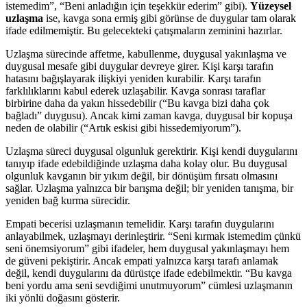
istemedim”, “Beni anladığın için teşekkür ederim” gibi).
Yüzeysel
uzlaşma
ise, kavga sona ermiş gibi görünse de duygular tam olarak
ifade edilmemiştir. Bu gelecekteki çatışmaların zeminini hazırlar.
Uzlaşma sürecinde affetme, kabullenme, duygusal yakınlaşma ve
duygusal mesafe gibi duygular devreye girer. Kişi karşı tarafın
hatasını bağışlayarak ilişkiyi yeniden kurabilir. Karşı tarafın
farklılıklarını kabul ederek uzlaşabilir. Kavga sonrası taraflar
birbirine daha da yakın hissedebilir (“Bu kavga bizi daha çok
bağladı” duygusu). Ancak kimi zaman kavga, duygusal bir kopuşa
neden de olabilir (“Artık eskisi gibi hissedemiyorum”).
Uzlaşma süreci duygusal olgunluk gerektirir. Kişi kendi duygularını
tanıyıp ifade edebildiğinde uzlaşma daha kolay olur. Bu duygusal
olgunluk kavganın bir yıkım değil, bir dönüşüm fırsatı olmasını
sağlar. Uzlaşma yalnızca bir barışma değil; bir yeniden tanışma, bir
yeniden bağ kurma sürecidir.
Empati becerisi uzlaşmanın temelidir. Karşı tarafın duygularını
anlayabilmek, uzlaşmayı derinleştirir. “Seni kırmak istemedim çünkü
seni önemsiyorum” gibi ifadeler, hem duygusal yakınlaşmayı hem
de güveni pekiştirir. Ancak empati yalnızca karşı tarafı anlamak
değil, kendi duygularını da dürüstçe ifade edebilmektir. “Bu kavga
beni yordu ama seni sevdiğimi unutmuyorum” cümlesi uzlaşmanın
iki yönlü doğasını gösterir.