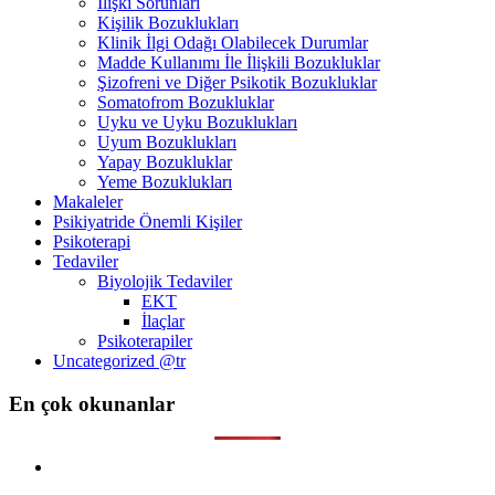
İlişki Sorunları
Kişilik Bozuklukları
Klinik İlgi Odağı Olabilecek Durumlar
Madde Kullanımı İle İlişkili Bozukluklar
Şizofreni ve Diğer Psikotik Bozukluklar
Somatofrom Bozukluklar
Uyku ve Uyku Bozuklukları
Uyum Bozuklukları
Yapay Bozukluklar
Yeme Bozuklukları
Makaleler
Psikiyatride Önemli Kişiler
Psikoterapi
Tedaviler
Biyolojik Tedaviler
EKT
İlaçlar
Psikoterapiler
Uncategorized @tr
En çok okunanlar