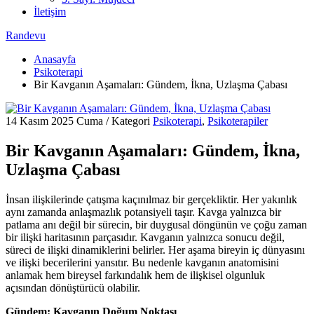
İletişim
Randevu
Anasayfa
Psikoterapi
Bir Kavganın Aşamaları: Gündem, İkna, Uzlaşma Çabası
14 Kasım 2025 Cuma
/
Kategori
Psikoterapi
,
Psikoterapiler
Bir Kavganın Aşamaları: Gündem, İkna,
Uzlaşma Çabası
İnsan ilişkilerinde çatışma kaçınılmaz bir gerçekliktir. Her yakınlık
aynı zamanda anlaşmazlık potansiyeli taşır. Kavga yalnızca bir
patlama anı değil bir sürecin, bir duygusal döngünün ve çoğu zaman
bir ilişki haritasının parçasıdır. Kavganın yalnızca sonucu değil,
süreci de ilişki dinamiklerini belirler. Her aşama bireyin iç dünyasını
ve ilişki becerilerini yansıtır. Bu nedenle kavganın anatomisini
anlamak hem bireysel farkındalık hem de ilişkisel olgunluk
açısından dönüştürücü olabilir.
Gündem: Kavganın Doğum Noktası