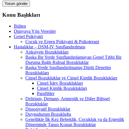
Konu Başlıkları
Bülten
Dünyaya Yön Verenler
Genel Psikiyatri
Çocuk ve Ergen Psikiyatri & Psikoterapi
Hastalıklar – DSM-IV Sınıflandırılması
Anksiyete Bozuklukları
Başka Bir Yerde Sınıflandırılamayan Genel Tıbbi Bir
Duruma Bağlı Ruhsal Bozukluklar
Başka Yerde Sınıflandırılmamış Dürtü Denetim
Bozuklukları
Cinsel Bozukluklar ve Cinsel Kimlik Bozuklukları
Cinsel İşlev Bozuklukları
Cinsel Kimlik Bozuklukları
Parafililer
Delirium, Demans, Amnestik ve Diğer Bilişsel
Bozukluklar
Dissosiyatif Bozukluklar
Duygudurum Bozukluğu
Genellikle İlk Kez Bebeklik, Çocukluk ya da Ergenlik
Döneminde Tanısı Konan Bozukluklar