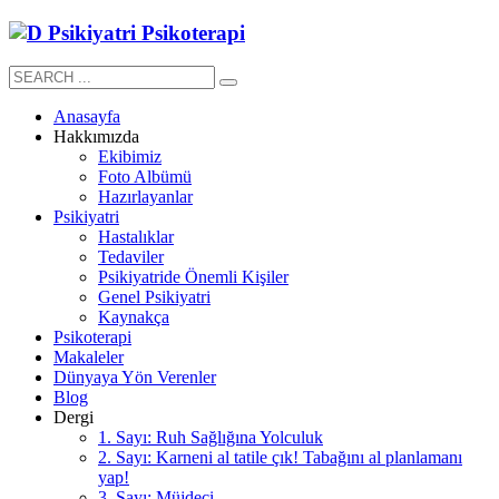
Anasayfa
Hakkımızda
Ekibimiz
Foto Albümü
Hazırlayanlar
Psikiyatri
Hastalıklar
Tedaviler
Psikiyatride Önemli Kişiler
Genel Psikiyatri
Kaynakça
Psikoterapi
Makaleler
Dünyaya Yön Verenler
Blog
Dergi
1. Sayı: Ruh Sağlığına Yolculuk
2. Sayı: Karneni al tatile çık! Tabağını al planlamanı
yap!
3. Sayı: Müjdeci