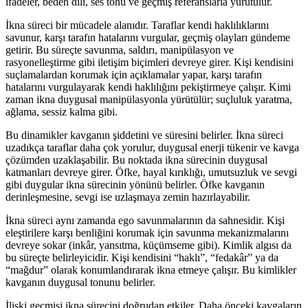
ifadeler, beden dili, ses tonu ve geçmiş referanslarla yürütülür.
İkna süreci bir mücadele alanıdır. Taraflar kendi haklılıklarını
savunur, karşı tarafın hatalarını vurgular, geçmiş olayları gündeme
getirir. Bu süreçte savunma, saldırı, manipülasyon ve
rasyonelleştirme gibi iletişim biçimleri devreye girer. Kişi kendisini
suçlamalardan korumak için açıklamalar yapar, karşı tarafın
hatalarını vurgulayarak kendi haklılığını pekiştirmeye çalışır. Kimi
zaman ikna duygusal manipülasyonla yürütülür; suçluluk yaratma,
ağlama, sessiz kalma gibi.
Bu dinamikler kavganın şiddetini ve süresini belirler. İkna süreci
uzadıkça taraflar daha çok yorulur, duygusal enerji tükenir ve kavga
çözümden uzaklaşabilir. Bu noktada ikna sürecinin duygusal
katmanları devreye girer. Öfke, hayal kırıklığı, umutsuzluk ve sevgi
gibi duygular ikna sürecinin yönünü belirler. Öfke kavganın
derinleşmesine, sevgi ise uzlaşmaya zemin hazırlayabilir.
İkna süreci aynı zamanda ego savunmalarının da sahnesidir. Kişi
eleştirilere karşı benliğini korumak için savunma mekanizmalarını
devreye sokar (inkâr, yansıtma, küçümseme gibi). Kimlik algısı da
bu süreçte belirleyicidir. Kişi kendisini “haklı”, “fedakâr” ya da
“mağdur” olarak konumlandırarak ikna etmeye çalışır. Bu kimlikler
kavganın duygusal tonunu belirler.
İlişki geçmişi ikna sürecini doğrudan etkiler. Daha önceki kavgaların