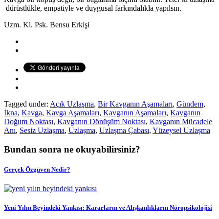
dürüstlükle, empatiyle ve duygusal farkındalıkla yapılsın.
Uzm. Kl. Psk. Bensu Erkişi
Tagged under:
Açık Uzlaşma
,
Bir Kavganın Aşamaları
,
Gündem
,
İkna
,
Kavga
,
Kavga Aşamaları
,
Kavganın Aşamaları
,
Kavganın
Doğum Noktası
,
Kavganın Dönüşüm Noktası
,
Kavganın Mücadele
Anı
,
Sesiz Uzlaşma
,
Uzlaşma
,
Uzlaşma Çabası
,
Yüzeysel Uzlaşma
Bundan sonra ne okuyabilirsiniz?
Gerçek Özgüven Nedir?
Yeni Yılın Beyindeki Yankısı: Kararların ve Alışkanlıkların Nöropsikolojisi