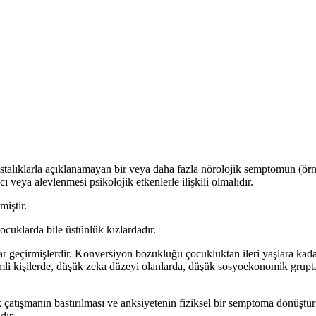
ıklarla açıklanamayan bir veya daha fazla nörolojik semptomun (örn. par
 veya alevlenmesi psikolojik etkenlerle ilişkili olmalıdır.
miştir.
Çocuklarda bile üstünlük kızlardadır.
 geçirmişlerdir. Konversiyon bozukluğu çocukluktan ileri yaşlara kadar 
timli kişilerde, düşük zeka düzeyi olanlarda, düşük sosyoekonomik grupt
ik çatışmanın bastırılması ve anksiyetenin fiziksel bir semptoma dönüştü
dır.