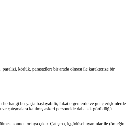
alizi, körlük, parastziler) bir arada olması ile karakterize bir
herhangi bir yaşta başlayabilir, fakat ergenlerde ve genç erişkinlerde
a ve çatışmalara katılmış askeri personelde daha sık görüldüğü
rülmesi sonucu ortaya çıkar. Çatışma, içgüdüsel uyaranlar ile (örneğin