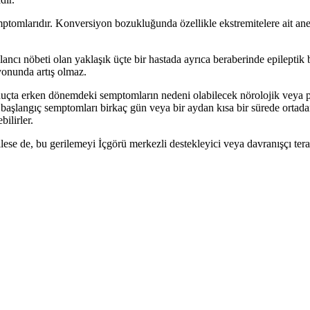
omlarıdır. Konversiyon bozukluğunda özellikle ekstremitelere ait anest
ncı nöbeti olan yaklaşık üçte bir hastada ayrıca beraberinde epileptik
yonunda artış olmaz.
uçta erken dönemdeki semptomların nedeni olabilecek nörolojik veya ps
şlangıç semptomları birkaç gün veya bir aydan kısa bir sürede ortadan
bilirler.
 de, bu gerilemeyi İçgörü merkezli destekleyici veya davranışçı terapi ko