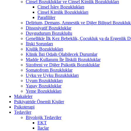
Cinsel Bozukluklar ve Cinsel Kimlik Bozuklukları
Cinsel İşlev Bozuklukları
Cinsel Kimlik Bozuklukları
Parafililer
Delirium, Demans, Amnestik ve Diğer Bilişsel Bozukluk
Dissosiyatif Bozukluklar
Duygudurum Bozukluğu
Genellikle İlk Kez Bebeklik, Çocukluk ya da Ergenlik
İlişki Sorunları
Kişilik Bozuklukları
Klinik İlgi Odağı Olabilecek Durumlar
Madde Kullanımı İle İlişkili Bozukluklar
Şizofreni ve Diğer Psikotik Bozukluklar
Somatofrom Bozukluklar
Uyku ve Uyku Bozuklukları
Uyum Bozuklukları
Yapay Bozukluklar
Yeme Bozuklukları
Makaleler
Psikiyatride Önemli Kişiler
Psikoterapi
Tedaviler
Biyolojik Tedaviler
EKT
İlaçlar