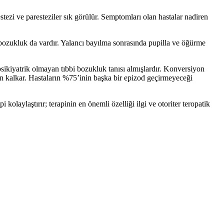
ezi ve paresteziler sık görülür. Semptomları olan hastalar nadiren
 bozukluk da vardır. Yalancı bayılma sonrasında pupilla ve öğürme
ikiyatrik olmayan tıbbi bozukluk tanısı almışlardır. Konversiyon
 kalkar. Hastaların %75’inin başka bir epizod geçirmeyeceği
laylaştırır; terapinin en önemli özelliği ilgi ve otoriter teropatik