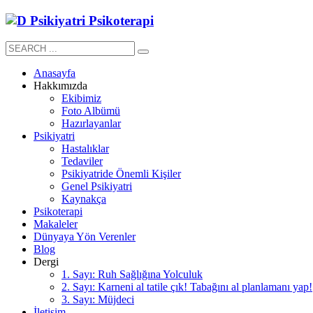
Anasayfa
Hakkımızda
Ekibimiz
Foto Albümü
Hazırlayanlar
Psikiyatri
Hastalıklar
Tedaviler
Psikiyatride Önemli Kişiler
Genel Psikiyatri
Kaynakça
Psikoterapi
Makaleler
Dünyaya Yön Verenler
Blog
Dergi
1. Sayı: Ruh Sağlığına Yolculuk
2. Sayı: Karneni al tatile çık! Tabağını al planlamanı yap!
3. Sayı: Müjdeci
İletişim