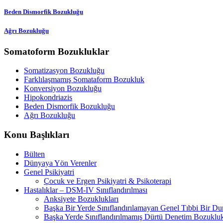
Beden Dismorfik Bozukluğu
Ağrı Bozukluğu
Somatoform Bozukluklar
Somatizasyon Bozukluğu
Farklılaşmamış Somataform Bozukluk
Konversiyon Bozukluğu
Hipokondriazis
Beden Dismorfik Bozukluğu
Ağrı Bozukluğu
Konu Başlıkları
Bülten
Dünyaya Yön Verenler
Genel Psikiyatri
Çocuk ve Ergen Psikiyatri & Psikoterapi
Hastalıklar – DSM-IV Sınıflandırılması
Anksiyete Bozuklukları
Başka Bir Yerde Sınıflandırılamayan Genel Tıbbi Bir D
Başka Yerde Sınıflandırılmamış Dürtü Denetim Bozukluk