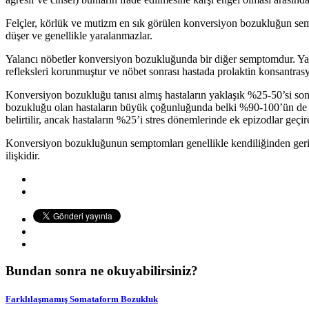
Felçler, körlük ve mutizm en sık görülen konversiyon bozukluğun sempt
düşer ve genellikle yaralanmazlar.
Yalancı nöbetler konversiyon bozukluğunda bir diğer semptomdur. Yala
refleksleri korunmuştur ve nöbet sonrası hastada prolaktin konsantras
Konversiyon bozukluğu tanısı almış hastaların yaklaşık %25-50’si son
bozukluğu olan hastaların büyük çoğunluğunda belki %90-100’ün de ba
belirtilir, ancak hastaların %25’i stres dönemlerinde ek epizodlar geçire
Konversiyon bozukluğunun semptomları genellikle kendiliğinden gerilese
ilişkidir.
Bundan sonra ne okuyabilirsiniz?
Farklılaşmamış Somataform Bozukluk