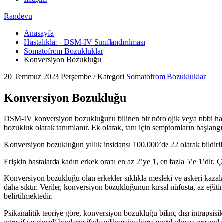
Randevu
Anasayfa
Hastalıklar - DSM-IV Sınıflandırılması
Somatofrom Bozukluklar
Konversiyon Bozukluğu
20 Temmuz 2023 Perşembe
/
Kategori
Somatofrom Bozukluklar
Konversiyon Bozukluğu
DSM-IV konversiyon bozukluğunu bilinen bir nörolojik veya tıbbi hastal
bozukluk olarak tanımlanır. Ek olarak, tanı için semptomların başlangıcı
Konversiyon bozukluğun yıllık insidansı 100.000’de 22 olarak bildiril
Erişkin hastalarda kadın erkek oranı en az 2’ye 1, en fazla 5’e 1’dir. 
Konversiyon bozukluğu olan erkekler sıklıkla mesleki ve askeri kazalar
daha sıktır. Veriler, konversiyon bozukluğunun kırsal nüfusta, az eği
belirtilmektedir.
Psikanalitik teoriye göre, konversiyon bozukluğu bilinç dışı intrapsis
agresif ve cinsel) bunların ifade edilmesine karşı engel olması arasında