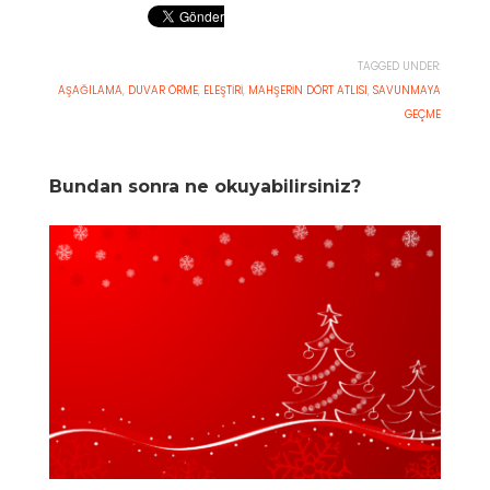
TAGGED UNDER:
AŞAĞILAMA
,
DUVAR ÖRME
,
ELEŞTIRI
,
MAHŞERIN DÖRT ATLISI
,
SAVUNMAYA
GEÇME
Bundan sonra ne okuyabilirsiniz?