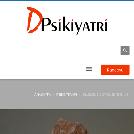
Randevu
ANASAYFA
PSIKOTERAPI
OLUMSUZ DUYGU BASKINLIĞI