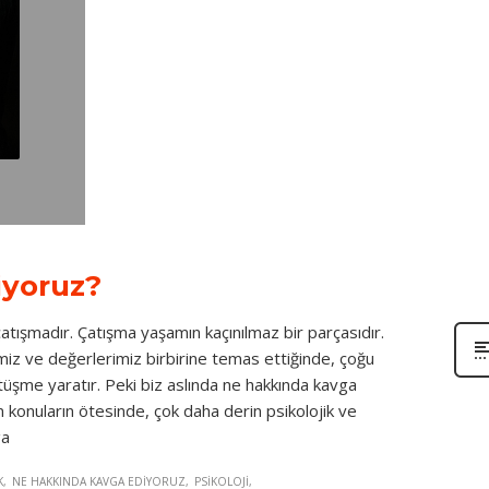
iyoruz?
 çatışmadır. Çatışma yaşamın kaçınılmaz bir parçasıdır.
erimiz ve değerlerimiz birbirine temas ettiğinde, çoğu
üşme yaratır. Peki biz aslında ne hakkında kavga
onuların ötesinde, çok daha derin psikolojik ve
ga
K
NE HAKKINDA KAVGA EDIYORUZ
PSIKOLOJI