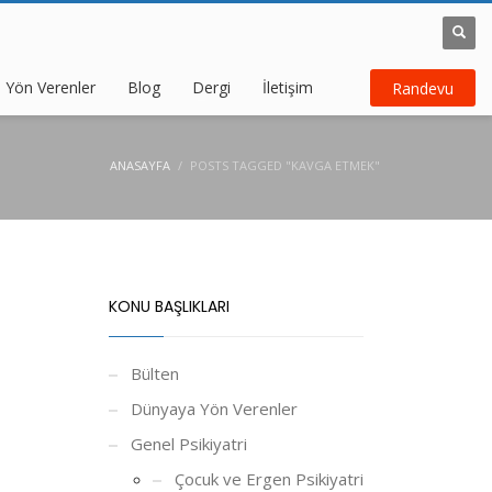
 Yön Verenler
Blog
Dergi
İletişim
Randevu
ANASAYFA
POSTS TAGGED "KAVGA ETMEK"
KONU BAŞLIKLARI
Bülten
Dünyaya Yön Verenler
Genel Psikiyatri
Çocuk ve Ergen Psikiyatri