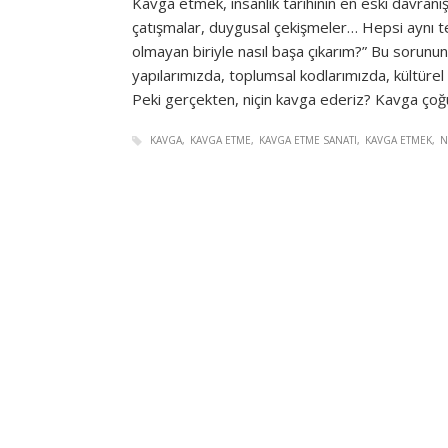
Kavga etmek, insanlık tarihinin en eski davranış 
çatışmalar, duygusal çekişmeler… Hepsi aynı t
olmayan biriyle nasıl başa çıkarım?” Bu sorunun
yapılarımızda, toplumsal kodlarımızda, kültürel
Peki gerçekten, niçin kavga ederiz? Kavga ço
KAVGA
KAVGA ETME
KAVGA ETME SANATI
KAVGA ETMEK
N