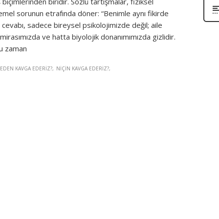
biçimlerinden biridir. Sözlü tartışmalar, fiziksel
emel sorunun etrafında döner: “Benimle aynı fikirde
 cevabı, sadece bireysel psikolojimizde değil; aile
 mirasımızda ve hatta biyolojik donanımımızda gizlidir.
ğu zaman
EDEN KAVGA EDERIZ?
NIÇIN KAVGA EDERIZ?