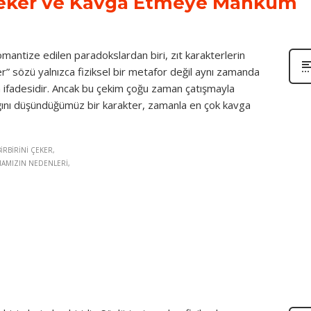
i Çeker ve Kavga Etmeye Mahkum
 romantize edilen paradokslardan biri, zıt karakterlerin
eker” sözü yalnızca fiziksel bir metafor değil aynı zamanda
ğin ifadesidir. Ancak bu çekim çoğu zaman çatışmayla
ğını düşündüğümüz bir karakter, zamanla en çok kavga
IRBIRINI ÇEKER
MAMIZIN NEDENLERI