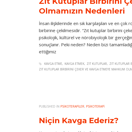
Zıt Kutuplar Birbirin
Olmamızın Nedenleri
İnsan ilişkilerinde en sık karşılaşılan ve en çok
birbirine çekilmesidir. “Zıt kutuplar birbirini ç
psikolojik, kültürel ve nörobiyolojik bir gerçe
sonuçlanır. Peki neden? Neden bizi tamamladı
ettiğimiz
KAVGA ETME
KAVGA ETMEK
ZIT KUTUPLAR
ZIT KUTUPLAR B
ZIT KUTUPLAR BIRBIRINI ÇEKER VE KAVGA ETMEYE MAHKUM OL
PUBLISHED IN
PSIKOTERAPILER
,
PSIKOTERAPI
Niçin Kavga Ederiz?