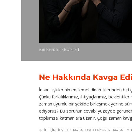
PUBLISHED IN
PSIKOTERAPI
Ne Hakkında Kavga Ed
İnsan ilişkilerinin en temel dinamiklerinden biri
Çünkü farklılıklarımız, ihtiyaçlarımız, beklentil
zaman uyumlu bir şekilde birleşmek yerine sürt
ediyoruz? Bu sorunun cevabı yüzeyde görünen k
toplumsal katmanlara uzanır. Çoğu zaman kav
İLETIŞIM
İLIŞKILER
KAVGA
KAVGA EDIYORUZ
KAVGA ETME