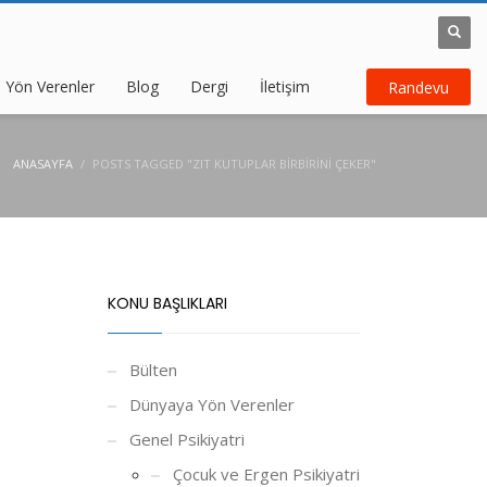
 Yön Verenler
Blog
Dergi
İletişim
Randevu
ANASAYFA
POSTS TAGGED "ZIT KUTUPLAR BIRBIRINI ÇEKER"
KONU BAŞLIKLARI
Bülten
Dünyaya Yön Verenler
Genel Psikiyatri
Çocuk ve Ergen Psikiyatri