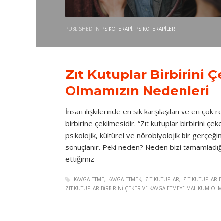
PUBLISHED IN
PSIKOTERAPI
,
PSIKOTERAPILER
Zıt Kutuplar Birbirin
Olmamızın Nedenleri
İnsan ilişkilerinde en sık karşılaşılan ve en çok
birbirine çekilmesidir. “Zıt kutuplar birbirini ç
psikolojik, kültürel ve nörobiyolojik bir gerçe
sonuçlanır. Peki neden? Neden bizi tamamladı
ettiğimiz
KAVGA ETME
KAVGA ETMEK
ZIT KUTUPLAR
ZIT KUTUPLAR B
ZIT KUTUPLAR BIRBIRINI ÇEKER VE KAVGA ETMEYE MAHKUM OL