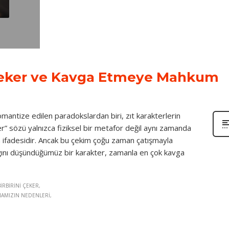
i Çeker ve Kavga Etmeye Mahkum
 romantize edilen paradokslardan biri, zıt karakterlerin
eker” sözü yalnızca fiziksel bir metafor değil aynı zamanda
ğin ifadesidir. Ancak bu çekim çoğu zaman çatışmayla
ğını düşündüğümüz bir karakter, zamanla en çok kavga
IRBIRINI ÇEKER
MAMIZIN NEDENLERI