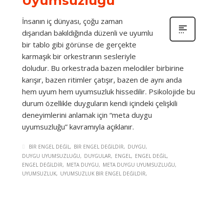
Uyumsuzluğu
İnsanın iç dünyası, çoğu zaman
dışarıdan bakıldığında düzenli ve uyumlu
bir tablo gibi görünse de gerçekte
karmaşık bir orkestranın sesleriyle
doludur. Bu orkestrada bazen melodiler birbirine
karışır, bazen ritimler çatışır, bazen de aynı anda
hem uyum hem uyumsuzluk hissedilir. Psikolojide bu
durum özellikle duyguların kendi içindeki çelişkili
deneyimlerini anlamak için “meta duygu
uyumsuzluğu” kavramıyla açıklanır.
BIR ENGEL DEĞIL
BIR ENGEL DEĞILDIR
DUYGU
DUYGU UYUMSUZLUĞU
DUYGULAR
ENGEL
ENGEL DEĞIL
ENGEL DEĞILDIR
META DUYGU
META DUYGU UYUMSUZLUĞU
UYUMSUZLUK
UYUMSUZLUK BIR ENGEL DEĞILDIR