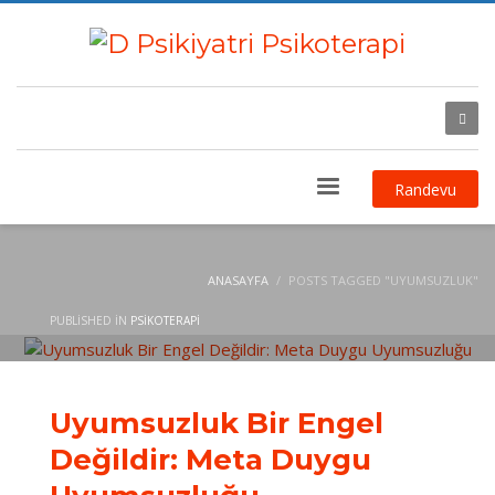
Randevu
ANASAYFA
POSTS TAGGED "UYUMSUZLUK"
PUBLISHED IN
PSIKOTERAPI
Uyumsuzluk Bir Engel
Değildir: Meta Duygu