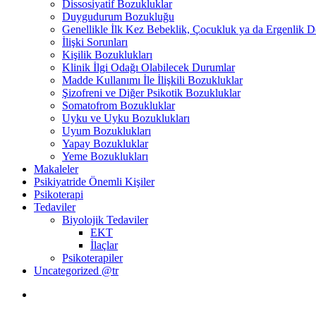
Dissosiyatif Bozukluklar
Duygudurum Bozukluğu
Genellikle İlk Kez Bebeklik, Çocukluk ya da Ergenlik
İlişki Sorunları
Kişilik Bozuklukları
Klinik İlgi Odağı Olabilecek Durumlar
Madde Kullanımı İle İlişkili Bozukluklar
Şizofreni ve Diğer Psikotik Bozukluklar
Somatofrom Bozukluklar
Uyku ve Uyku Bozuklukları
Uyum Bozuklukları
Yapay Bozukluklar
Yeme Bozuklukları
Makaleler
Psikiyatride Önemli Kişiler
Psikoterapi
Tedaviler
Biyolojik Tedaviler
EKT
İlaçlar
Psikoterapiler
Uncategorized @tr