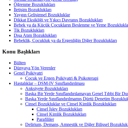
Öğrenme Bozuklukları
İletişim Bozuklukları
Yaygın Gelişimsel Bozukluklar
Dikkat Eksikliği ve Yıkıcı Davranış Bozuklukları
Bebek ya da Küçük Çocukların Beslenme ve Yeme Bozuklukla
Tik Bozuklukları
Dışa Atım Bozuklukları
Bebeklik, Çocukluk ya da Ergenliğin Diğer Bozuklukları
Konu Başlıkları
Bülten
Dünyaya Yön Verenler
Genel Psikiyatri
Çocuk ve Ergen Psikiyatri & Psikoterapi
Hastalıklar – DSM-IV Sınıflandırılması
Anksiyete Bozuklukları
Başka Bir Yerde Sınıflandırılamayan Genel Tıbbi Bir D
Başka Yerde Sınıflandırılmamış Dürtü Denetim Bozukluk
Cinsel Bozukluklar ve Cinsel Kimlik Bozuklukları
Cinsel İşlev Bozuklukları
Cinsel Kimlik Bozuklukları
Parafililer
Delirium, Demans, Amnestik ve Diğer Bilişsel Bozukluk