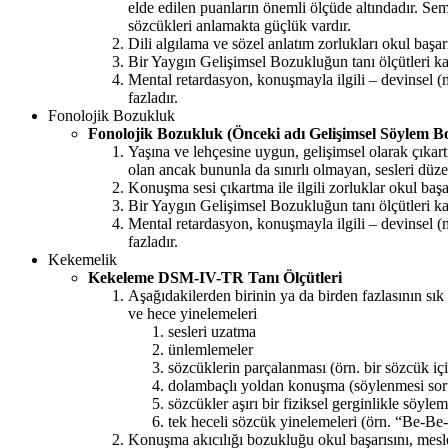
elde edilen puanların önemli ölçüde altındadır. Se
sözcükleri anlamakta güçlük vardır.
Dili algılama ve sözel anlatım zorlukları okul başar
Bir Yaygın Gelişimsel Bozukluğun tanı ölçütleri k
Mental retardasyon, konuşmayla ilgili – devinsel (
fazladır.
Fonolojik Bozukluk
Fonolojik Bozukluk (Önceki adı Gelişimsel Söylem 
Yaşına ve lehçesine uygun, gelişimsel olarak çıkar
olan ancak bununla da sınırlı olmayan, sesleri düze
Konuşma sesi çıkartma ile ilgili zorluklar okul başa
Bir Yaygın Gelişimsel Bozukluğun tanı ölçütleri k
Mental retardasyon, konuşmayla ilgili – devinsel (
fazladır.
Kekemelik
Kekeleme DSM-IV-TR Tanı Ölçütleri
Aşağıdakilerden birinin ya da birden fazlasının sı
ve hece yinelemeleri
sesleri uzatma
ünlemlemeler
sözcüklerin parçalanması (örn. bir sözcük i
dolambaçlı yoldan konuşma (söylenmesi soru
sözcükler aşırı bir fiziksel gerginlikle söyle
tek heceli sözcük yinelemeleri (örn. “Be-
Konuşma akıcılığı bozukluğu okul başarısını, mesle