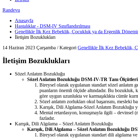
Randevu
Anasayfa
Hastalıklar - DSM-IV Sınıflandırılması
Genellikle İlk Kez Bebeklik, Çocukluk ya da Ergenlik Dönem
İletişim Bozuklukları
14 Haziran 2023 Çarşamba
/
Kategori
Genellikle İlk Kez Bebeklik,
İletişim Bozuklukları
Sözel Anlatım Bozukluğu
Sözel Anlatım Bozukluğu DSM-IV-TR Tanı Ölçütleri
Bireysel olarak uygulanan standart sözel anlatım ge
puanların önemli ölçüde altındadır. Bu bozukluk, k
göre uygun uzunlukta ve karmaşıklıkta cümle kurma
Sözel anlatım zorlukları okul başarısını, mesleki ba
Karışık, Dili Algılama-Sözel Anlatım Bozukluğu ya
Mental retardasyon, konuşmayla ilgili – devinsel (
fazladır.
Karışık, Dili Algılama – Sözel Anlatım Bozukluğu
Karışık, Dili Algılama – Sözel Anlatım Bozukluğu D
Bireysel olarak uygulanan standart dili algılama ve