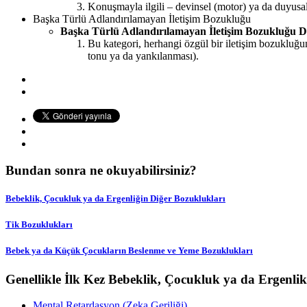
Konuşmayla ilgili – devinsel (motor) ya da duyusal
Başka Türlü Adlandırılamayan İletişim Bozukluğu
Başka Türlü Adlandırılamayan İletişim Bozukluğu 
Bu kategori, herhangi özgül bir iletişim bozukluğunu
tonu ya da yankılanması).
Bundan sonra ne okuyabilirsiniz?
Bebeklik, Çocukluk ya da Ergenliğin Diğer Bozuklukları
Tik Bozuklukları
Bebek ya da Küçük Çocukların Beslenme ve Yeme Bozuklukları
Genellikle İlk Kez Bebeklik, Çocukluk ya da Ergenl
Mental Retardasyon (Zeka Geriliği)