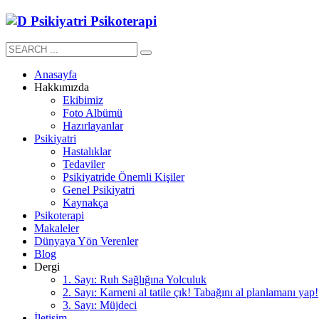
Anasayfa
Hakkımızda
Ekibimiz
Foto Albümü
Hazırlayanlar
Psikiyatri
Hastalıklar
Tedaviler
Psikiyatride Önemli Kişiler
Genel Psikiyatri
Kaynakça
Psikoterapi
Makaleler
Dünyaya Yön Verenler
Blog
Dergi
1. Sayı: Ruh Sağlığına Yolculuk
2. Sayı: Karneni al tatile çık! Tabağını al planlamanı yap!
3. Sayı: Müjdeci
İletişim