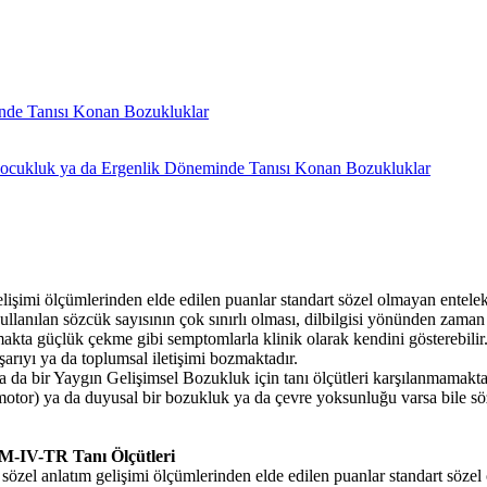
inde Tanısı Konan Bozukluklar
 Çocukluk ya da Ergenlik Döneminde Tanısı Konan Bozukluklar
lişimi ölçümlerinden elde edilen puanlar standart sözel olmayan entelekt
ullanılan sözcük sayısının çok sınırlı olması, dilbilgisi yönünden zam
kta güçlük çekme gibi semptomlarla klinik olarak kendini gösterebilir
şarıyı ya da toplumsal iletişimi bozmaktadır.
 da bir Yaygın Gelişimsel Bozukluk için tanı ölçütleri karşılanmamakta
motor) ya da duyusal bir bozukluk ya da çevre yoksunluğu varsa bile söz
SM-IV-TR Tanı Ölçütleri
 sözel anlatım gelişimi ölçümlerinden elde edilen puanlar standart sözel 