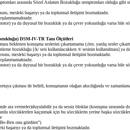
mptomları arasında Sözel Anlatım Bozukluğu semptomları olduğu gibi söz
ısını, mesleki başarıyı ya da toplumsal iletişimi bozmaktadır.
arşılanmamaktadır.
motor) ya da duyusal bir bozukluk ya da çevre yoksunluğu varsa bile söz
Bozukluğu) DSM-IV-TR Tanı Ölçütleri
tması beklenen konuşma seslerini çıkartamama (;örn. yanlış sesler çıkart
nleme bozukluğu [/k/ sesi kullanılacakken /t/ sesinin kullanılması] ya 
rısını, mesleki başarıyı ya da toplumsal iletişimi bozmaktadır.
arşılanmamaktadır.
motor) ya da duyusal bir bozukluk ya da çevre yoksunluğu varsa bile söz
k ortaya çıkması ile belirli, konuşmanın olağan akıcılığında ve zamanlam
çinde ara vermeler)duyulabilir ya da sessiz bloklar (konuşma sırasında 
nlu sözcüklerden kaçınmak için bu sözcüklerin yerine başka sözcükle
me
Be-Be-Ben onu gördüm”)
ki başarıyı ya da toplumsal iletişimi bozmaktadır.