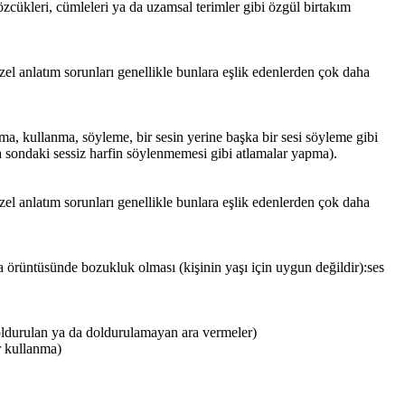
cükleri, cümleleri ya da uzamsal terimler gibi özgül birtakım
el anlatım sorunları genellikle bunlara eşlik edenlerden çok daha
ma, kullanma, söyleme, bir sesin yerine başka bir sesi söyleme gibi
da sondaki sessiz harfin söylenmemesi gibi atlamalar yapma).
el anlatım sorunları genellikle bunlara eşlik edenlerden çok daha
a örüntüsünde bozukluk olması (kişinin yaşı için uygun değildir):ses
doldurulan ya da doldurulamayan ara vermeler)
r kullanma)