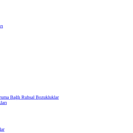
rı
uruma Bağlı Ruhsal Bozukluklar
ları
lar