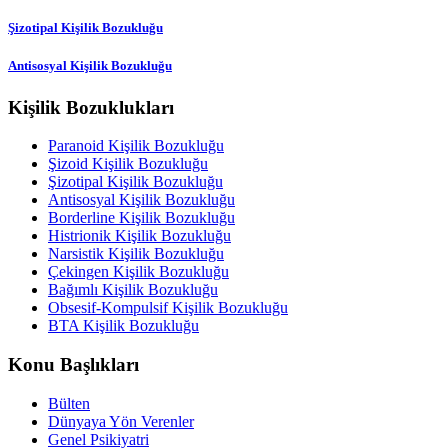
Şizotipal Kişilik Bozukluğu
Antisosyal Kişilik Bozukluğu
Kişilik Bozuklukları
Paranoid Kişilik Bozukluğu
Şizoid Kişilik Bozukluğu
Şizotipal Kişilik Bozukluğu
Antisosyal Kişilik Bozukluğu
Borderline Kişilik Bozukluğu
Histrionik Kişilik Bozukluğu
Narsistik Kişilik Bozukluğu
Çekingen Kişilik Bozukluğu
Bağımlı Kişilik Bozukluğu
Obsesif-Kompulsif Kişilik Bozukluğu
BTA Kişilik Bozukluğu
Konu Başlıkları
Bülten
Dünyaya Yön Verenler
Genel Psikiyatri