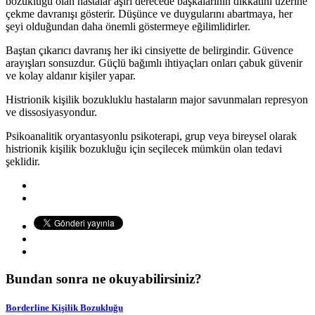
bozukluğu olan hastalar aşırı derecede başkalarının dikkatini üzerine
çekme davranışı gösterir. Düşünce ve duygularını abartmaya, her
şeyi olduğundan daha önemli göstermeye eğilimlidirler.
Baştan çıkarıcı davranış her iki cinsiyette de belirgindir. Güvence
arayışları sonsuzdur. Güçlü bağımlı ihtiyaçları onları çabuk güvenir
ve kolay aldanır kişiler yapar.
Histrionik kişilik bozukluklu hastaların major savunmaları represyon
ve dissosiyasyondur.
Psikoanalitik oryantasyonlu psikoterapi, grup veya bireysel olarak
histrionik kişilik bozukluğu için seçilecek mümkün olan tedavi
şeklidir.
Bundan sonra ne okuyabilirsiniz?
Borderline Kişilik Bozukluğu