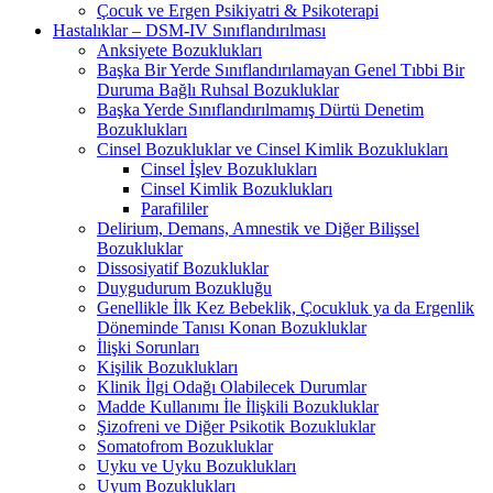
Çocuk ve Ergen Psikiyatri & Psikoterapi
Hastalıklar – DSM-IV Sınıflandırılması
Anksiyete Bozuklukları
Başka Bir Yerde Sınıflandırılamayan Genel Tıbbi Bir
Duruma Bağlı Ruhsal Bozukluklar
Başka Yerde Sınıflandırılmamış Dürtü Denetim
Bozuklukları
Cinsel Bozukluklar ve Cinsel Kimlik Bozuklukları
Cinsel İşlev Bozuklukları
Cinsel Kimlik Bozuklukları
Parafililer
Delirium, Demans, Amnestik ve Diğer Bilişsel
Bozukluklar
Dissosiyatif Bozukluklar
Duygudurum Bozukluğu
Genellikle İlk Kez Bebeklik, Çocukluk ya da Ergenlik
Döneminde Tanısı Konan Bozukluklar
İlişki Sorunları
Kişilik Bozuklukları
Klinik İlgi Odağı Olabilecek Durumlar
Madde Kullanımı İle İlişkili Bozukluklar
Şizofreni ve Diğer Psikotik Bozukluklar
Somatofrom Bozukluklar
Uyku ve Uyku Bozuklukları
Uyum Bozuklukları