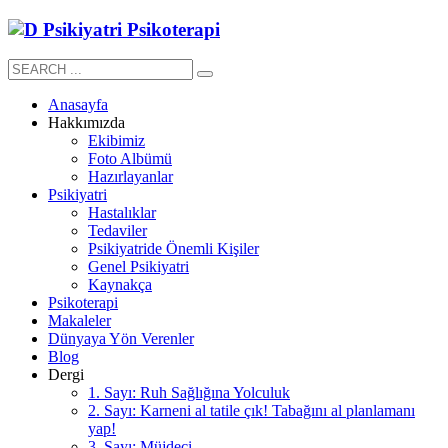
Anasayfa
Hakkımızda
Ekibimiz
Foto Albümü
Hazırlayanlar
Psikiyatri
Hastalıklar
Tedaviler
Psikiyatride Önemli Kişiler
Genel Psikiyatri
Kaynakça
Psikoterapi
Makaleler
Dünyaya Yön Verenler
Blog
Dergi
1. Sayı: Ruh Sağlığına Yolculuk
2. Sayı: Karneni al tatile çık! Tabağını al planlamanı
yap!
3. Sayı: Müjdeci